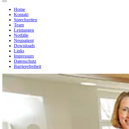
Home
Kontakt
Sprechzeiten
Team
Leistungen
Notfälle
Neupatient
Downloads
Links
Impressum
Datenschutz
Barrierefreiheit